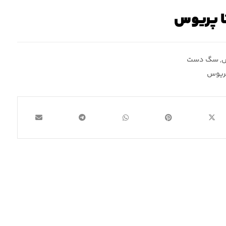
 پریوس
س
,
سگ دست
پریوس