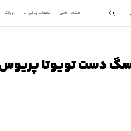
صفحه اصلی
قطعات یدکی
وبلاگ
گ دست تویوتا پریوس
فحه اصلی
محصولات
لوازم یدکی تویوتا
لوازم یدکی پریوس