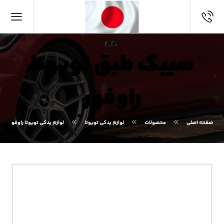
سیبک طبق تویوتا
راوفور
صفحه اصلی
محصولات
لوازم یدکی تویوتا
لوازم یدکی تویوتا راوفور