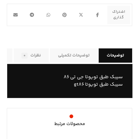
توضیحات
توضیحات تکمیلی
نظرات
راه
۰
سیبک طبق تویوتا جی تی ۸۶
سیبک طبق تویوتا gt۸۶
محصولات مرتبط