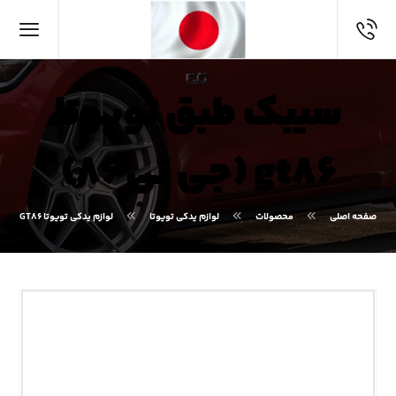
سیبک طبق تویوتا
gt۸۶ (جی تی ۸۶)
صفحه اصلی
محصولات
لوازم یدکی تویوتا
لوازم یدکی تویوتا GT۸۶