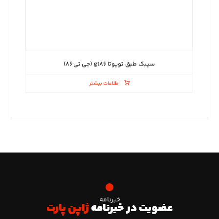
سیبک طبق تویوتا gt۸۶ (جی تی ۸۶)
اطلاعات بیشتر
خبرنامه
عضویت در خبرنامه
ژاپن پارت