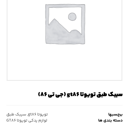
سیبک طبق تویوتا gt۸۶ (جی تی ۸۶)
برچسبها
تویوتا gt۸۶
,
سیبک طبق
دسته بندی ها
لوازم یدکی تویوتا GT۸۶