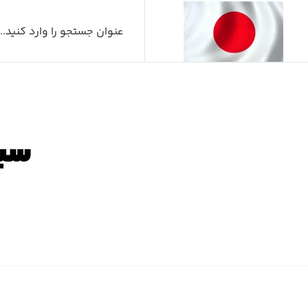
سیب
صفحه