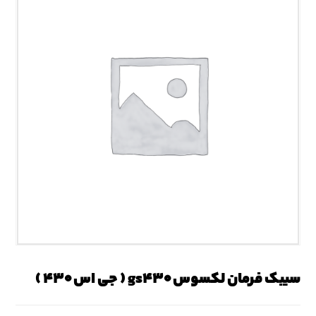
سیبک فرمان لکسوس gs۴۳۰ ( جی اس ۴۳۰ )