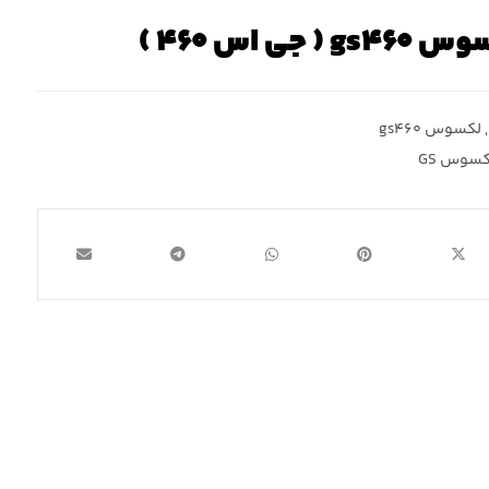
 اس ۴۶۰ )
,
لکسوس gs۴۶۰
کسوس GS