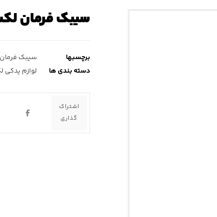
سیبک فرمان لکسوس gs۴۶۰ ( جی
برچسبها
سیبک فرمان
دسته بندی ها
لوازم یدکی ل