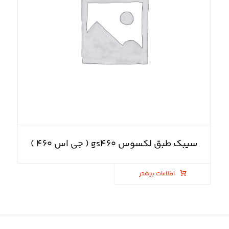
سیبک طبق لکسوس gs۴۶۰ ( جی اس ۴۶۰ )
اطلاعات بیشتر