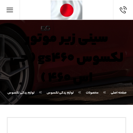
سینی زیر موتور
لکسوس gs۴۶۰ ( جی
اس ۴۶۰ )
صفحه اصلی
محصولات
لوازم یدکی لکسوس
لوازم یدکی لکسوس GS