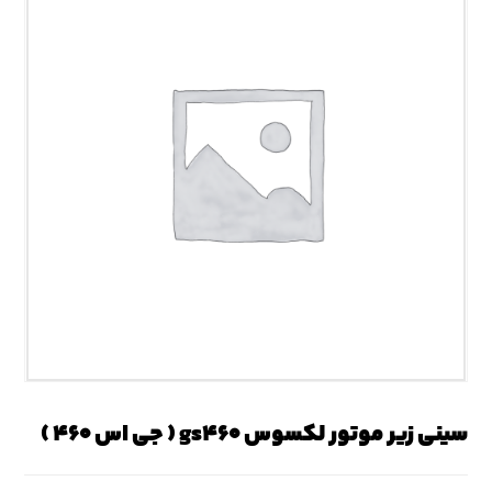
سینی زیر موتور لکسوس gs۴۶۰ ( جی اس ۴۶۰ )