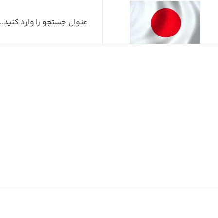
ش
صفح