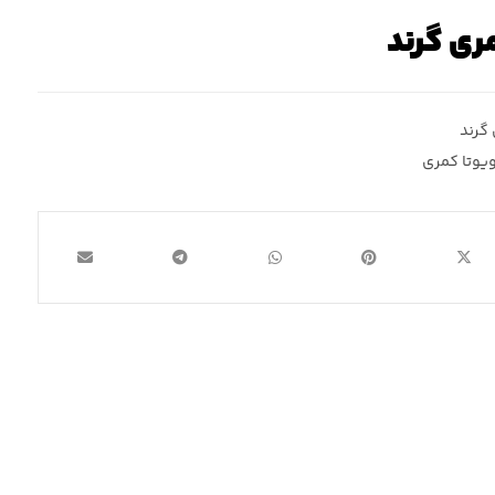
ری گرند
گرند
ویوتا کمری