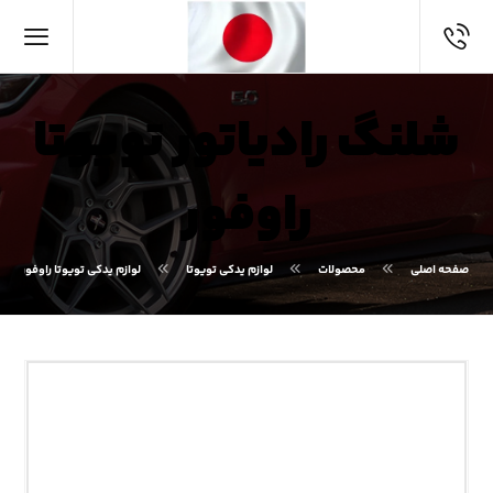
شلنگ رادیاتور تویوتا
راوفور
صفحه اصلی
محصولات
لوازم یدکی تویوتا
لوازم یدکی تویوتا راوفور