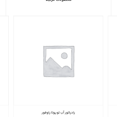
رادیاتور آب تویوتا راوفور