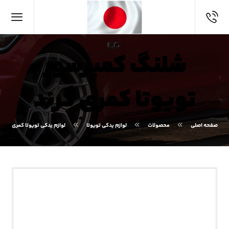
شلنگ کمپرسور
تویوتا کمری گرند
صفحه اصلی
محصولات
لوازم یدکی تویوتا
لوازم یدکی تویوتا کمری