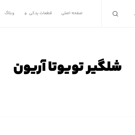
صفحه اصلی
قطعات یدکی
وبلاگ
شلگیر تویوتا آریون
ه اصلی
محصولات
لوازم یدکی تویوتا
لوازم یدکی تویوتا آر