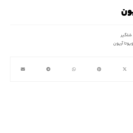
یون
شلگیر
یوتا آریون