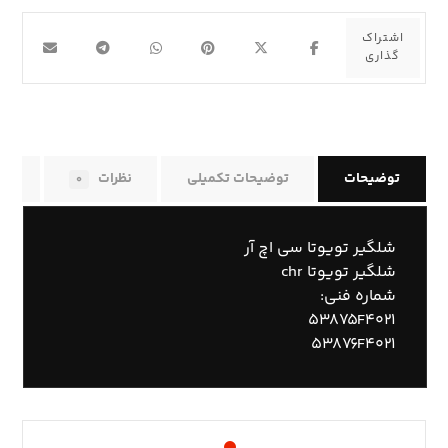
توضیحات
توضیحات تکمیلی
نظرات
راه
۰
شلگیر تویوتا سی اچ آر
شلگیر تویوتا chr
شماره فنی:
۵۳۸۷۵F۴۰۲۱
۵۳۸۷۶F۴۰۲۱