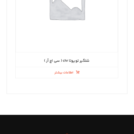
شلگیر تویوتا chr ( سی اچ آر )
اطلاعات بیشتر