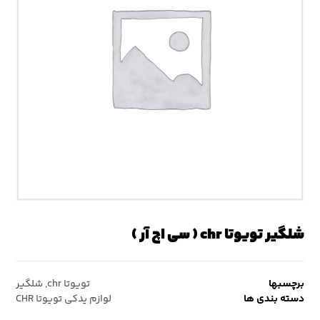
شلگیر تویوتا chr ( سی اچ آر )
برچسبها
تویوتا chr
,
شلگیر
دسته بندی ها
لوازم یدکی تویوتا CHR