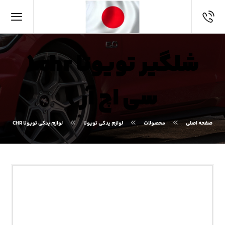
شلگیر تویوتا chr (
سی اچ آر )
صفحه اصلی
محصولات
لوازم یدکی تویوتا
لوازم یدکی تویوتا CHR