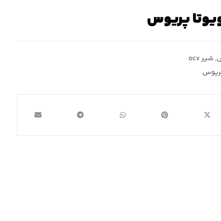
س
,
شیر ocv
پریوس