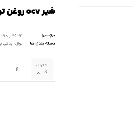
شیر ocv روغن تویوتا پریوس
برچسبها
تویوتا پریو
دسته بندی ها
لوازم یدکی 