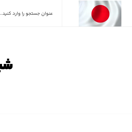
شیر ocv روغن ت
ص