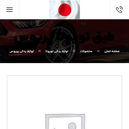
طبق تویوتا پریوس
صفحه اصلی
محصولات
لوازم یدکی تویوتا
لوازم یدکی پریوس