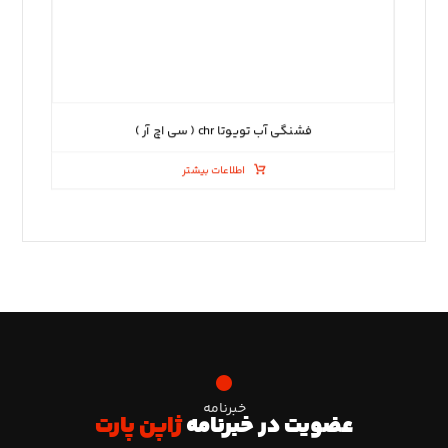
فشنگی آب تویوتا chr ( سی اچ آر )
اطلاعات بیشتر
خبرنامه
عضویت در خبرنامه
ژاپن پارت