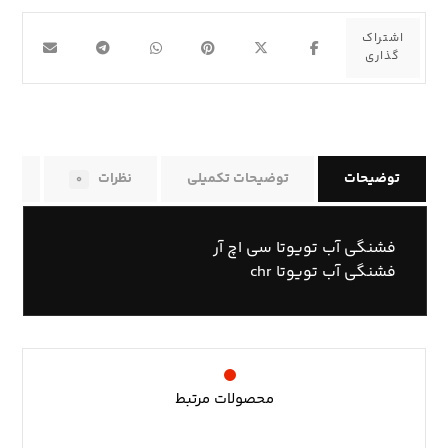
توضیحات
توضیحات تکمیلی
نظرات
راه
۰
فشنگی آب تویوتا سی اچ آر
فشنگی آب تویوتا chr
محصولات مرتبط