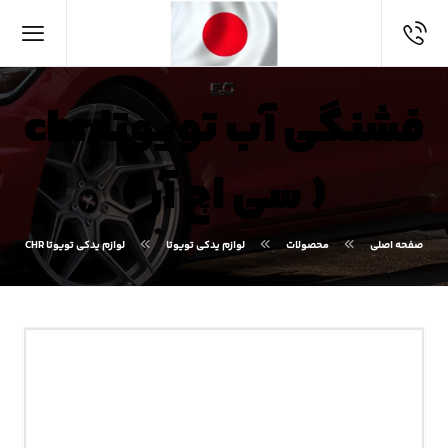
فشنگی آب تویوتا chr
( سی اچ آر )
صفحه اصلی
محصولات
لوازم یدکی تویوتا
لوازم یدکی تویوتا CHR