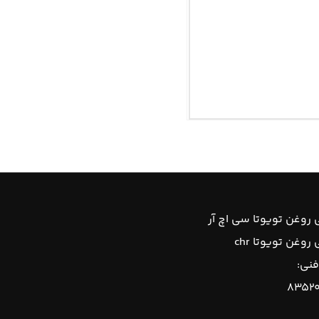
روغن تویوتا سی اچ آر
وغن تویوتا chr
فنی:
۸۳۵۲