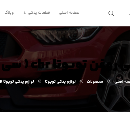
صفحه اصلی
قطعات یدکی
وبلاگ
 تویوتا chr ( سی اچ آر )
ه اصلی
محصولات
لوازم یدکی تویوتا
لوازم یدکی تویوتا CHR