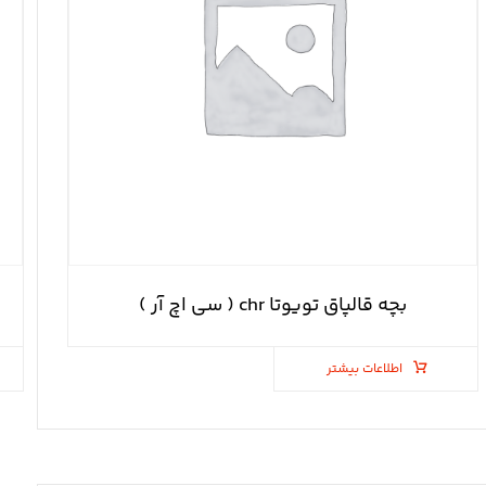
بچه قالپاق تویوتا chr ( سی اچ آر )
اطلاعات بیشتر