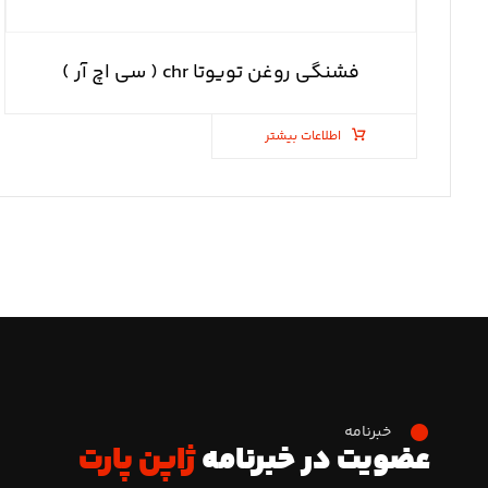
فشنگی روغن تویوتا chr ( سی اچ آر )
اطلاعات بیشتر
خبرنامه
عضویت در خبرنامه
ژاپن پارت