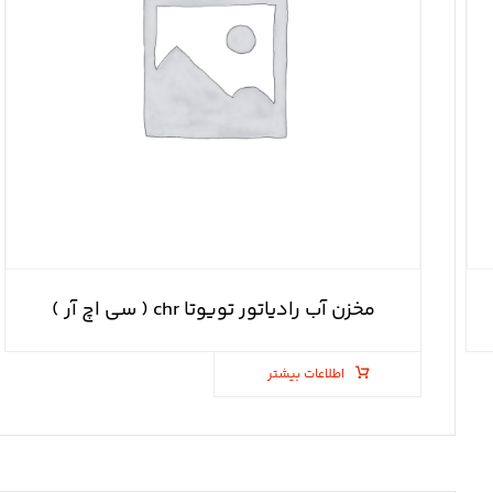
مخزن آب رادیاتور تویوتا chr ( سی اچ آر )
اطلاعات بیشتر