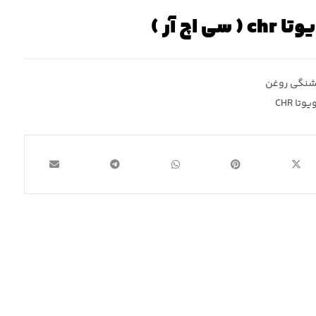
اچ آر )
نگی روغن
تا CHR