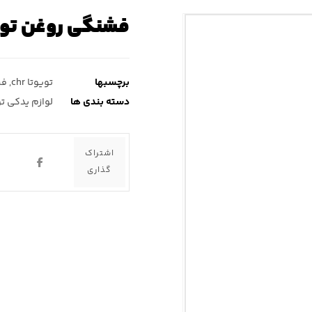
فشنگی روغن تویوتا chr ( سی 
برچسبها
تویوتا chr
,
فش
دسته بندی ها
لوازم یدکی تویو