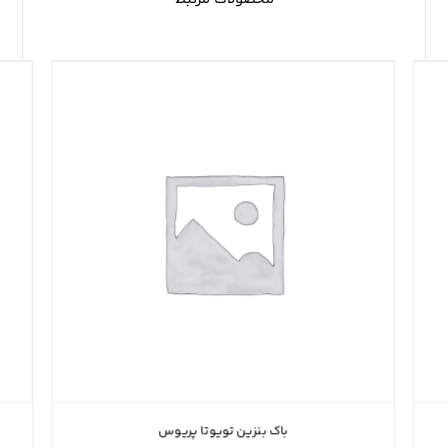
باک بنزین تویوتا پریوس