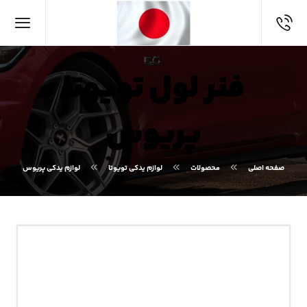
فنر لول تویوتا
پریوس
صفحه اصلی
محصولات
لوازم یدکی تویوتا
لوازم یدکی پریوس