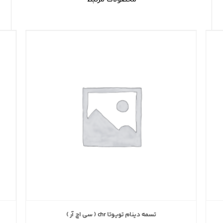
تسمه دینام تویوتا chr ( سی اچ آر )