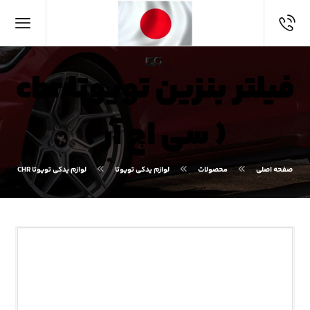
فیلتر بنزین تویوتا chr
( سی اچ آر )
صفحه اصلی
محصولات
لوازم یدکی تویوتا
لوازم یدکی تویوتا CHR