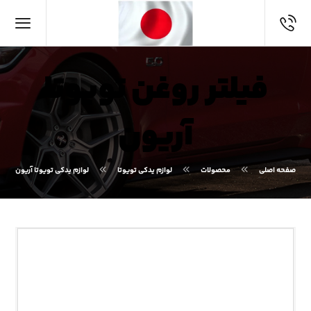
فیلتر روغن تویوتا
آریون
صفحه اصلی
محصولات
لوازم یدکی تویوتا
لوازم یدکی تویوتا آریون