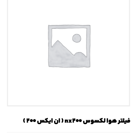
فیلتر هوا لکسوس nx۲۰۰ ( ان ایکس ۲۰۰ )