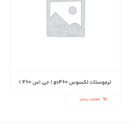
ترموستات لکسوس gs۴۶۰ ( جی اس ۴۶۰ )
اطلاعات بیشتر