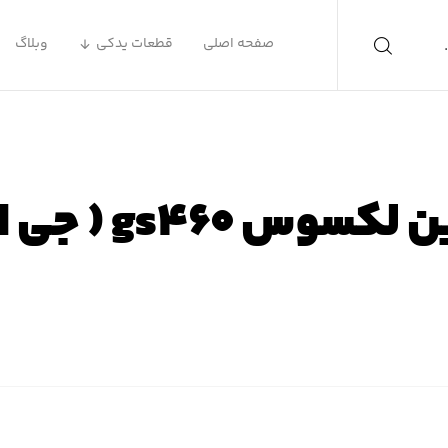
صفحه اصلی
قطعات یدکی
وبلاگ
 gs۴۶۰ ( جی اس ۴۶۰ )
 اصلی
محصولات
لوازم یدکی لکسوس
لوازم یدکی لکسوس S