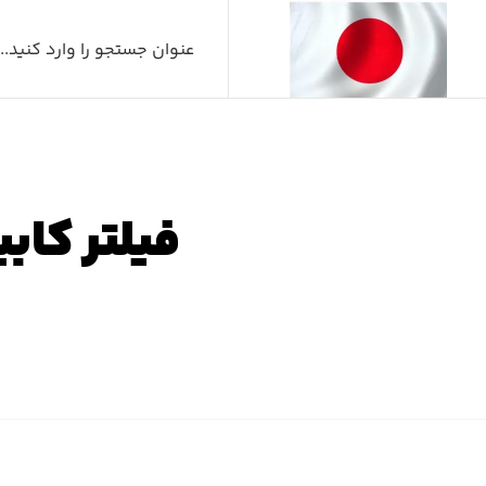
فیلتر کابین لکسوس
صفحه