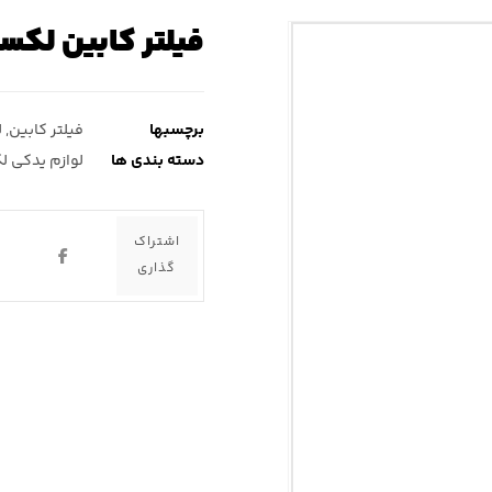
فیلتر کابین لکسوس gs۴۶۰ ( جی 
برچسبها
فیلتر کابین
,
ل
دسته بندی ها
لوازم یدکی ل