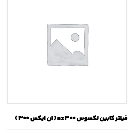
فیلتر کابین لکسوس nx۳۰۰ ( ان ایکس ۳۰۰ )