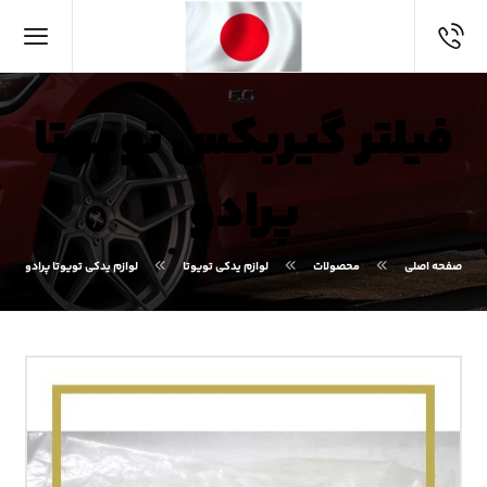
فیلتر گیربکس تویوتا
پرادو
صفحه اصلی
محصولات
لوازم یدکی تویوتا
لوازم یدکی تویوتا پرادو