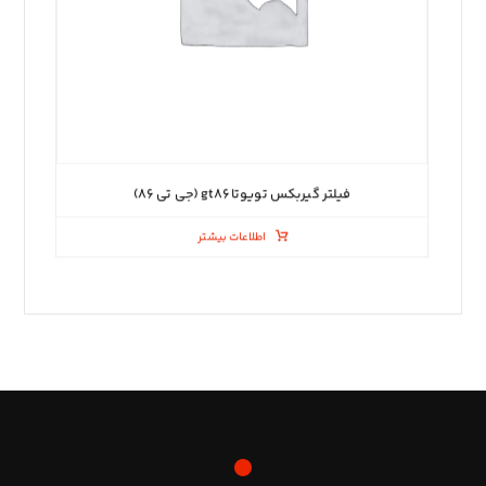
فیلتر گیربکس تویوتا gt۸۶ (جی تی ۸۶)
اطلاعات بیشتر