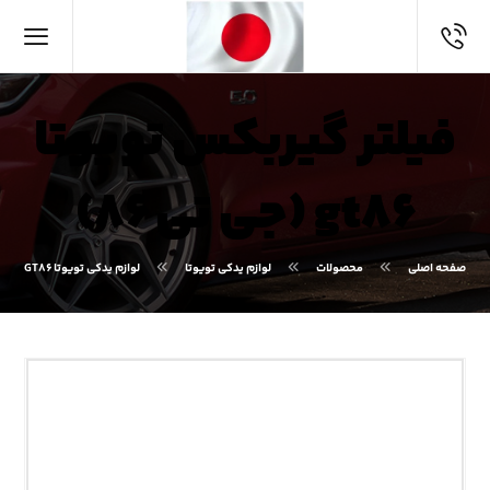
فیلتر گیربکس تویوتا
gt۸۶ (جی تی ۸۶)
صفحه اصلی
محصولات
لوازم یدکی تویوتا
لوازم یدکی تویوتا GT۸۶