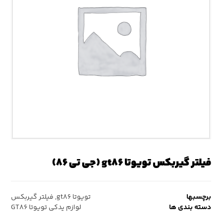
فیلتر گیربکس تویوتا gt۸۶ (جی تی ۸۶)
برچسبها
تویوتا gt۸۶
,
فیلتر گیربکس
دسته بندی ها
لوازم یدکی تویوتا GT۸۶