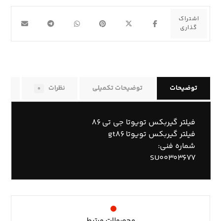
توضیحات
توضیحات تکمیلی
نظرات
راه
۰
فیلتر گیربکس تویوتا جی تی ۸۶
فیلتر گیربکس تویوتا gt۸۶
شماره فنی:
SU۰۰۳۰۳۶۷۷
محصولات مرتبط