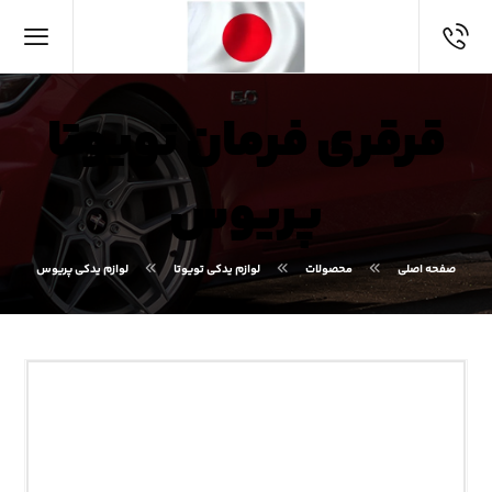
قرقری فرمان تویوتا
پریوس
صفحه اصلی
محصولات
لوازم یدکی تویوتا
لوازم یدکی پریوس