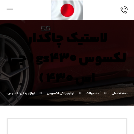
لاستیک چاکدار
لکسوس gs۴۳۰ ( جی
اس ۴۳۰ )
صفحه اصلی
محصولات
لوازم یدکی لکسوس
لوازم یدکی لکسوس GS