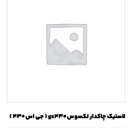
لاستیک چاکدار لکسوس gs۴۳۰ ( جی اس ۴۳۰ )