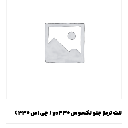
لنت ترمز جلو لکسوس gs۴۳۰ ( جی اس ۴۳۰ )