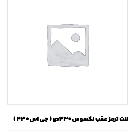
لنت ترمز عقب لکسوس gs۴۳۰ ( جی اس ۴۳۰ )