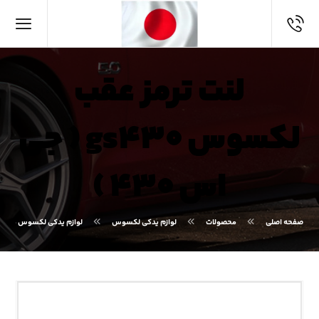
لنت ترمز عقب
لکسوس gs۴۳۰ ( جی
اس ۴۳۰ )
صفحه اصلی
محصولات
لوازم یدکی لکسوس
لوازم یدکی لکسوس GS