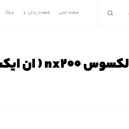
صفحه اصلی
قطعات یدکی
وبلاگ
nx ( ان ایکس ۲۰۰ )
 اصلی
محصولات
لوازم یدکی لکسوس
لوازم یدکی لکسوس X