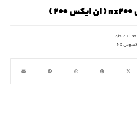
 )
,
لنت جلو
کسوس NX