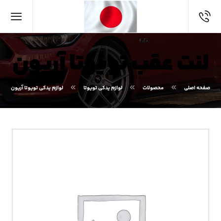
لنت عقب تویوتا آریون
صفحه اصلی
محصولات
لوازم یدکی تویوتا
لوازم یدکی تویوتا آریون