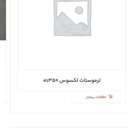
ترموستات لکسوس es۳۵۰
اطلاعات بیشتر