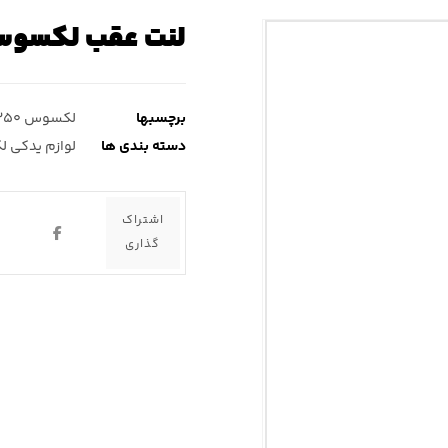
لنت عقب لکسوس ۳۵۰
برچسبها
لکسوس es۳۵۰
دسته بندی ها
لوازم یدکی ل