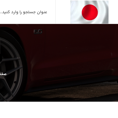
ل
صفحه