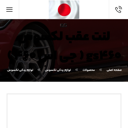
لنت عقب لکسوس
gs۴۶۰ ( جی اس ۴۶۰ )
صفحه اصلی
محصولات
لوازم یدکی لکسوس
لوازم یدکی لکسوس GS