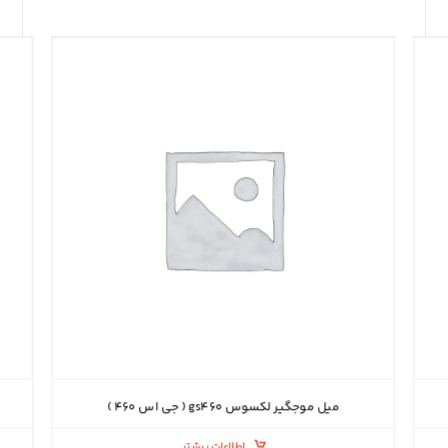
میل موجگیر لکسوس gs۴۶۰ ( جی اس ۴۶۰ )
اطلاعات بیشتر