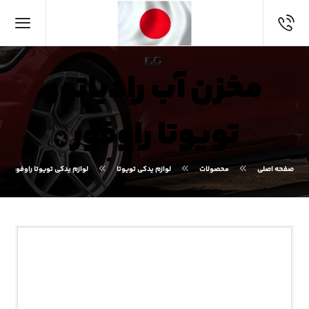
مخزن آب رادیاتور
تویوتا راوفور
صفحه اصلی
محصولات
لوازم یدکی تویوتا
لوازم یدکی تویوتا راوفور