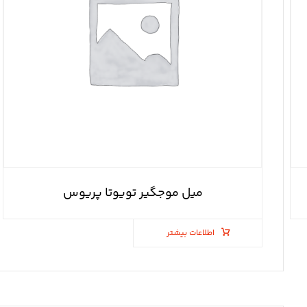
میل موجگیر تویوتا پریوس
اطلاعات بیشتر