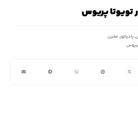
ر تویوتا پریوس
س
,
رادیاتور
,
مخزن
پریوس