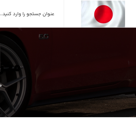
مخزن
ص