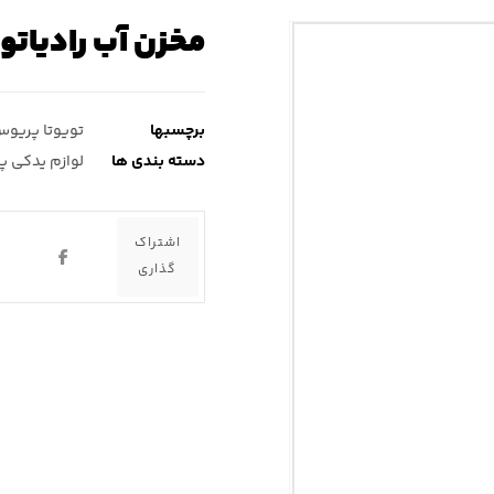
مخزن آب رادیاتو
برچسبها
تویوتا پریو
دسته بندی ها
لوازم یدکی 