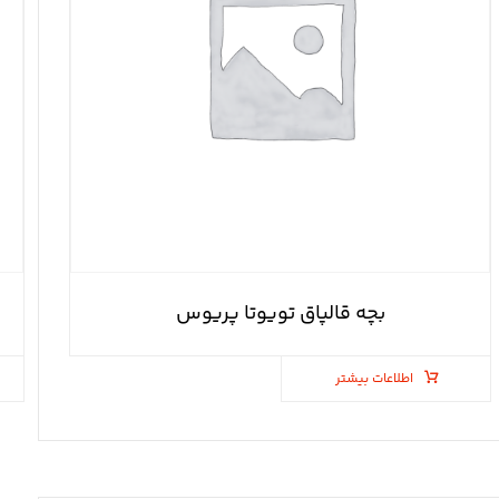
بچه قالپاق تویوتا پریوس
اطلاعات بیشتر