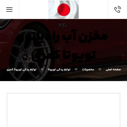
مخزن آب رادیاتور
تویوتا کمری
صفحه اصلی
محصولات
لوازم یدکی تویوتا
لوازم یدکی تویوتا کمری