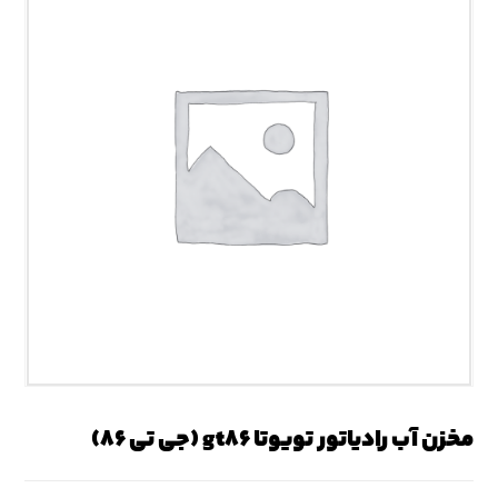
مخزن آب رادیاتور تویوتا gt۸۶ (جی تی ۸۶)