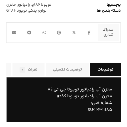
برچسبها
تویوتا gt۸۶
,
رادیاتور
,
مخزن
دسته بندی ها
لوازم یدکی تویوتا GT۸۶
توضیحات
توضیحات تکمیلی
نظرات
راه
۰
مخزن آب رادیاتور تویوتا جی تی ۸۶
مخزن آب رادیاتور تویوتا gt۸۶
شماره فنی:
SU۰۰۳۰۱۱۸۵