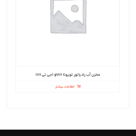
مخزن آب رادیاتور تویوتا gt۸۶ (جی تی ۸۶)
اطلاعات بیشتر