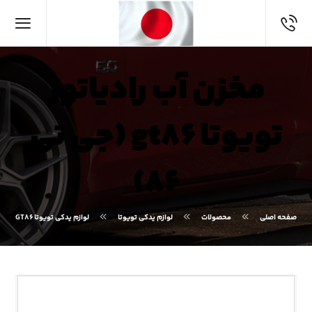
مخزن آب رادیاتور
تویوتا gt۸۶ (جی تی
۸۶)
صفحه اصلی
محصولات
لوازم یدکی تویوتا
لوازم یدکی تویوتا GT۸۶