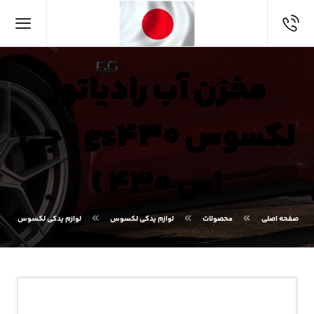
مخزن آب رادیاتور
لکسوس gs۴۳۰ ( جی
اس ۴۳۰ )
صفحه اصلی
محصولات
لوازم یدکی لکسوس
لوازم یدکی لکسوس GS