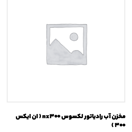
مخزن آب رادیاتور لکسوس nx۳۰۰ ( ان ایکس
۳۰۰ )