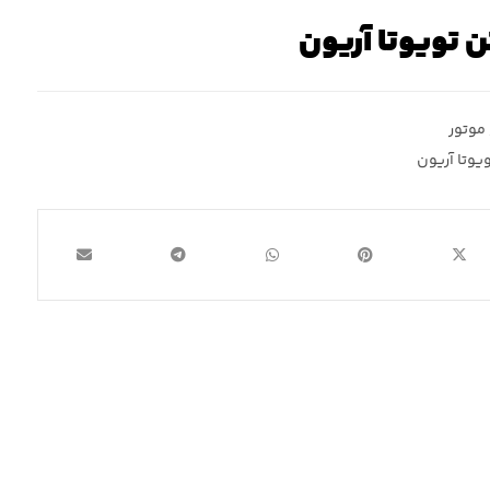
ن تویوتا آریون
موتور
یوتا آریون