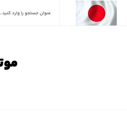
موتو
صفح