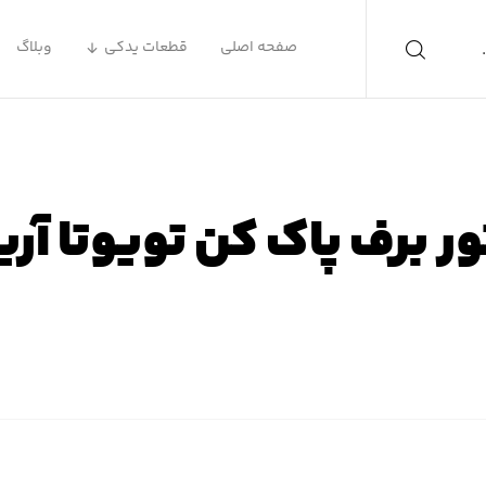
صفحه اصلی
قطعات یدکی
وبلاگ
ر برف پاک کن تویوتا آر
ه اصلی
محصولات
لوازم یدکی تویوتا
لوازم یدکی تویوتا آر