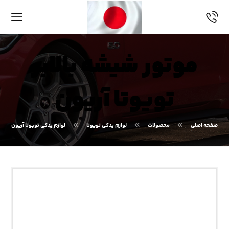
موتور شیشه بالابر
تویوتا آریون
صفحه اصلی
محصولات
لوازم یدکی تویوتا
لوازم یدکی تویوتا آریون