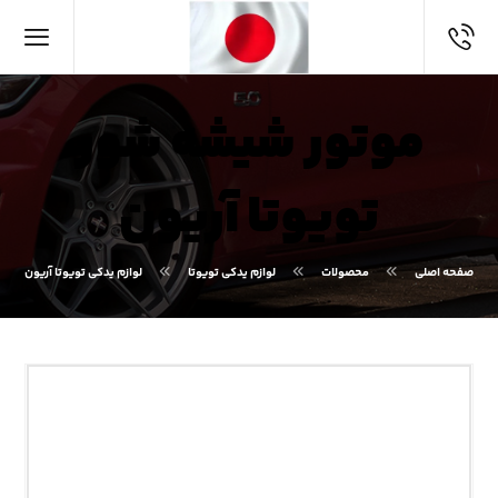
موتور شیشه شور
تویوتا آریون
صفحه اصلی
محصولات
لوازم یدکی تویوتا
لوازم یدکی تویوتا آریون