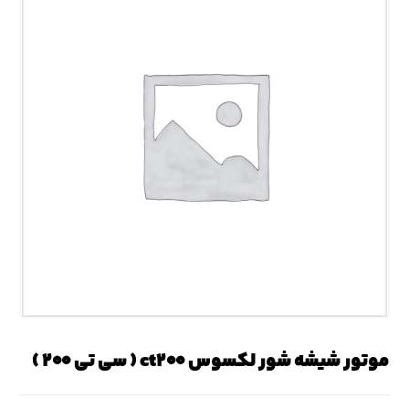
موتور شیشه شور لکسوس ct۲۰۰ ( سی تی ۲۰۰ )