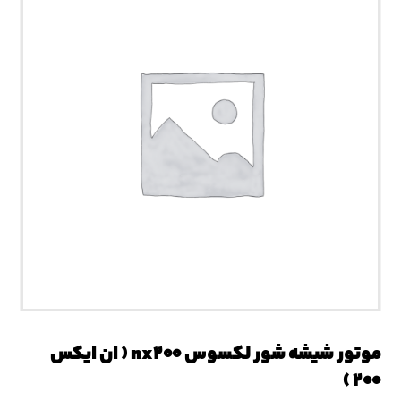
موتور شیشه شور لکسوس nx۲۰۰ ( ان ایکس
۲۰۰ )