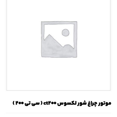
موتور چراغ شور لکسوس ct۲۰۰ ( سی تی ۲۰۰ )