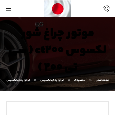
موتور چراغ شور
لکسوس ct۲۰۰ ( سی
تی ۲۰۰ )
صفحه اصلی
محصولات
لوازم یدکی لکسوس
لوازم یدکی لکسوس CT