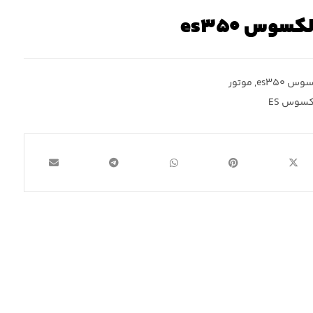
سوس es۳۵۰
وس es۳۵۰
,
موتور
کسوس ES