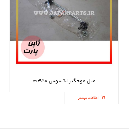
میل موجگیر لکسوس es۳۵۰
اطلاعات بیشتر