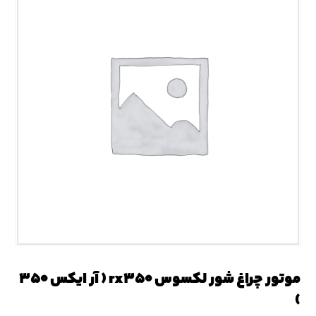
موتور چراغ شور لکسوس rx۳۵۰ ( آر ایکس ۳۵۰
)