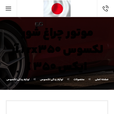
موتور چراغ شور
لکسوس rx۳۵۰ ( آر
ایکس ۳۵۰ )
صفحه اصلی
محصولات
لوازم یدکی لکسوس
لوازم یدکی لکسوس RX