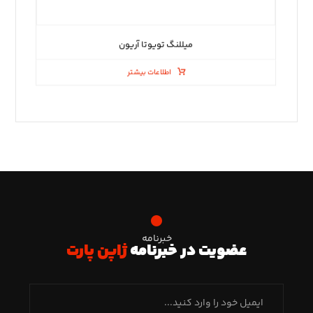
میللنگ تویوتا آریون
اطلاعات بیشتر
خبرنامه
عضویت در خبرنامه
ژاپن پارت