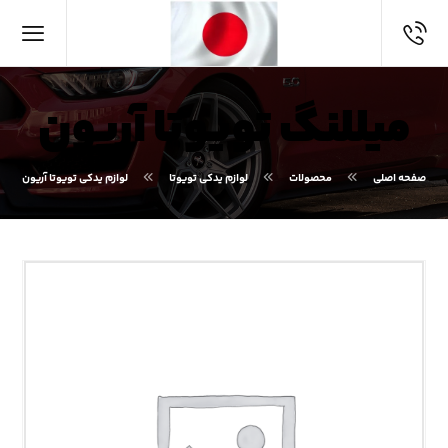
میللنگ تویوتا آریون
صفحه اصلی
محصولات
لوازم یدکی تویوتا
لوازم یدکی تویوتا آریون