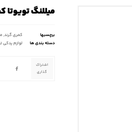
میللنگ تویوتا ک
برچسبها
کمری گرند
,
می
دسته بندی ها
لوازم یدکی ت