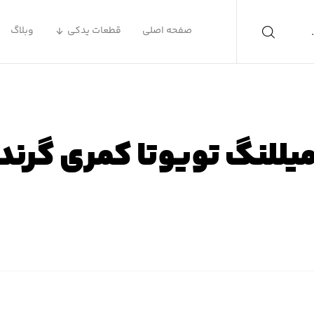
صفحه اصلی
قطعات یدکی
وبلاگ
یللنگ تویوتا کمری گرند
ه اصلی
محصولات
لوازم یدکی تویوتا
لوازم یدکی تویوتا ک