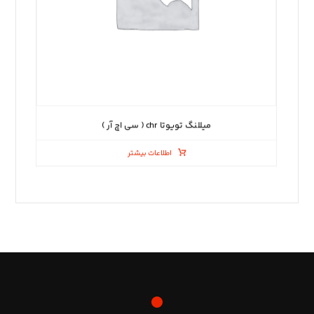
میللنگ تویوتا chr ( سی اچ آر )
اطلاعات بیشتر