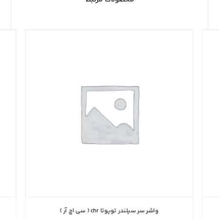
واشر سر سیلندر تویوتا chr ( سی اچ آر )