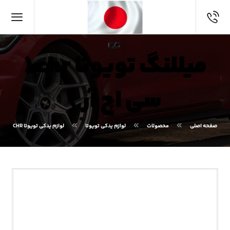
میللنگ تویوتا chr (
سی اچ آر )
صفحه اصلی
محصولات
لوازم یدکی تویوتا
لوازم یدکی تویوتا CHR