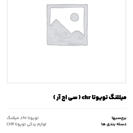
میللنگ تویوتا chr ( سی اچ آر )
برچسبها
تویوتا chr
,
میللنگ
دسته بندی ها
لوازم یدکی تویوتا CHR